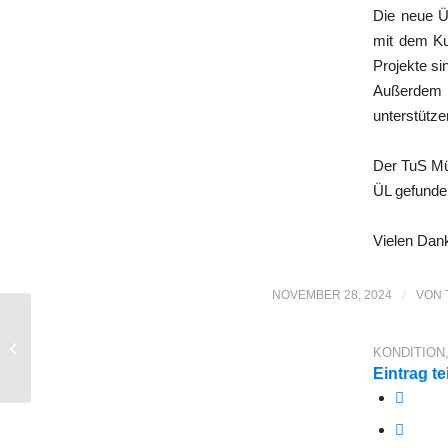
Die neue Üb
mit dem Ku
Projekte si
Außerdem 
unterstütze
Der TuS Müd
ÜL gefunden
Vielen Dank
NOVEMBER 28, 2024
/
VON
Dorfradeln und Sternfahrt zum 50-
KONDITION
jährigen SG-Meinersen Jubiläum
Eintrag te