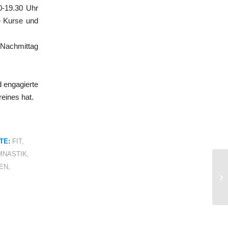
30-19.30 Uhr
e Kurse und
Nachmittag
d engagierte
reines hat.
TE:
FIT
,
MNASTIK
,
EN
,
EI
Mi