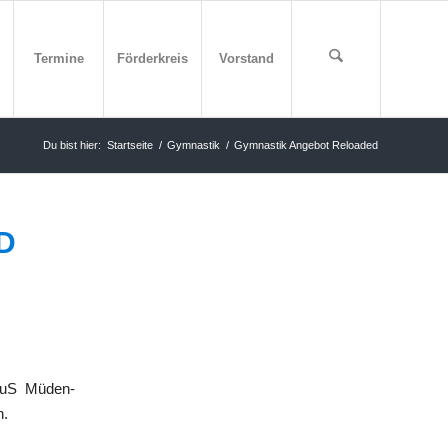
Termine
Förderkreis
Vorstand
Du bist hier:
Startseite
/
Gymnastik
/
Gymnastik Angebot Reloaded
D
TuS Müden-
n.