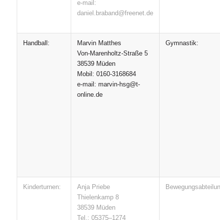
e-mail:
daniel.braband@freenet.de
Handball:
Marvin Matthes
Gymnastik:
Von-Marenholtz-Straße 5
38539 Müden
Mobil: 0160-3168684
e-mail: marvin-hsg@t-
online.de
Kinderturnen:
Anja Priebe
Bewegungsabteilun
Thielenkamp 8
38539 Müden
Tel.: 05375–1274