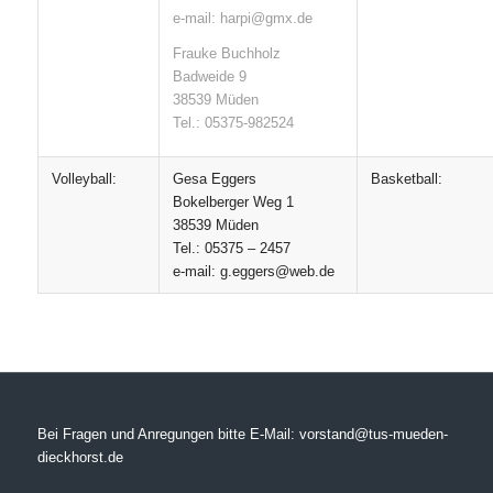
e-mail: harpi@gmx.de
Frauke Buchholz
Badweide 9
38539 Müden
Tel.: 05375-982524
Volleyball:
Gesa Eggers
Basketball:
Bokelberger Weg 1
38539 Müden
Tel.: 05375 – 2457
e-mail: g.eggers@web.de
Bei Fragen und Anregungen bitte E-Mail: vorstand@tus-mueden-
dieckhorst.de