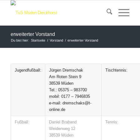
erweiterter Vorstand
Du bist hier:
Startseite
/
Vorstand
/
erweiterter Vorstand
Jugendfußball:
Jürgen Dremschak
Tischtennis:
Am Roten Stein 9
38539 Müden
Tel.: 05375 – 983700
mobil: 0177 – 7946835
e-mail: dremschaks@t-
online.de
Fußball:
Daniel Braband
Tennis:
Weidenweg 12
38539 Müden